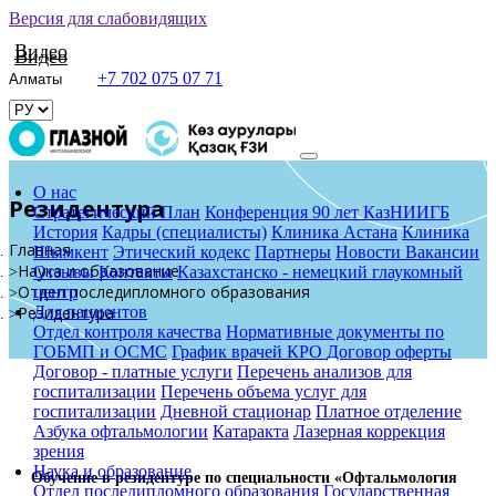
Версия для слабовидящих
Видео
Видео
+7 702 075 07 71
О нас
Резидентура
Стратегический План
Конференция 90 лет КазНИИГБ
История
Кадры (специалисты)
Клиника Астана
Клиника
Главная
Шымкент
Этический кодекс
Партнеры
Новости
Вакансии
Наука и образование
Отзывы
Контакты
Казахстанско - немецкий глаукомный
Отдел последипломного образования
центр
Для пациентов
Резидентура
Отдел контроля качества
Нормативные документы по
ГОБМП и ОСМС
График врачей КРО
Договор оферты
Договор - платные услуги
Перечень анализов для
госпитализации
Перечень объема услуг для
госпитализации
Дневной стационар
Платное отделение
Азбука офтальмологии
Катаракта
Лазерная коррекция
зрения
Наука и образование
Обучение в резидентуре по специальности «Офтальмология
Отдел последипломного образования
Государственная