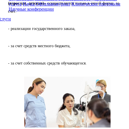
(взрослая, детская)»
осуществляется только в очной форме, за
услуга
Наука
Офтальможурнал
Клинические протоколы
Научные конференции
счет:
слуги
- реализации государственного заказа,
- за счет средств местного бюджета,
- за счет собственных средств обучающегося.