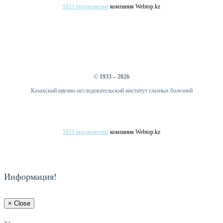
SEO продвижение
компания Webtop.kz
©
1933 – 2026
Казахский научно-исследовательский институт глазных болезней
SEO продвижение
компания Webtop.kz
Информация!
×
Close