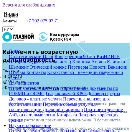
Версия для слабовидящих
Видео
Видео
+7 702 075 07 71
Как лечить возрастную
О нас
Стратегический План
Конференция 90 лет КазНИИГБ
дальнозоркость
История
Кадры (специалисты)
Клиника Астана
Клиника
Шымкент
Этический кодекс
Партнеры
Новости
Вакансии
Главная
Отзывы
Контакты
Казахстанско - немецкий глаукомный
Новости
центр
СМИ о нас
Для пациентов
Как лечить возрастную дальнозоркость
Отдел контроля качества
Нормативные документы по
ГОБМП и ОСМС
График врачей КРО
Договор оферты
Договор - платные услуги
Перечень анализов для
Пресбиопия – естественный физиологический процесс, рано или
госпитализации
Перечень объема услуг для
госпитализации
Дневной стационар
Платное отделение
поздно затрагивающий всех людей.Это состояние, когда читать на
Азбука офтальмологии
Катаракта
Лазерная коррекция
зрения
близком расстоянии практически невозможно. В большинстве
Наука и образование
случаев пресбиопию корректируют с помощью очков для ближнего
Отдел последипломного образования
Государственная