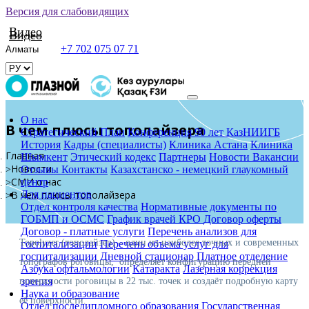
Версия для слабовидящих
Видео
Видео
+7 702 075 07 71
О нас
В чем плюсы тополайзера
Стратегический План
Конференция 90 лет КазНИИГБ
История
Кадры (специалисты)
Клиника Астана
Клиника
Главная
Шымкент
Этический кодекс
Партнеры
Новости
Вакансии
Новости
Отзывы
Контакты
Казахстанско - немецкий глаукомный
СМИ о нас
центр
Для пациентов
В чем плюсы тополайзера
Отдел контроля качества
Нормативные документы по
ГОБМП и ОСМС
График врачей КРО
Договор оферты
Договор - платные услуги
Перечень анализов для
Topolyzer (тополайзер) – один из наиболее точных и современных
госпитализации
Перечень объема услуг для
госпитализации
Дневной стационар
Платное отделение
топографов роговицы, определяет конфигурацию передней
Азбука офтальмологии
Катаракта
Лазерная коррекция
зрения
поверхности роговицы в 22 тыс. точек и создаёт подробную карту
Наука и образование
её поверхности.
Отдел последипломного образования
Государственная