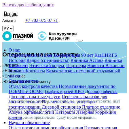
Версия для слабовидящих
Видео
Видео
+7 702 075 07 71
О нас
Операция на катаракту
Стратегический План
Конференция 90 лет КазНИИГБ
История
Кадры (специалисты)
Клиника Астана
Клиника
Главная
Шымкент
Этический кодекс
Партнеры
Новости
Вакансии
Новости
Отзывы
Контакты
Казахстанско - немецкий глаукомный
СМИ о нас
центр
Для пациентов
Операция на катаракту
Отдел контроля качества
Нормативные документы по
ГОБМП и ОСМС
График врачей КРО
Договор оферты
Договор - платные услуги
Перечень анализов для
Хирургическое лечение катаракты, т.е. удаление катаракты, даёт
госпитализации
Перечень объема услуг для
госпитализации
Дневной стационар
Платное отделение
возможность почти «волшебного» восстановления чёткого и
Азбука офтальмологии
Катаракта
Лазерная коррекция
зрения
ясного зрения практически сразу после операции.
Наука и образование
Отдел последипломного образования
Государственная