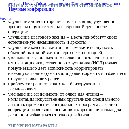
услуга
Наука
Офтальможурнал
Клинические протоколы
РЕЗУЛЬТАТОМ ОПЕРАЦИИ КАТАРАКТЫ ЯВЛЯЕТСЯ:
Научные конференции
слуги
улучшение чёткости зрения – как правило, улучшение
зрения вы ощутите уже на следующий день после
операции;
улучшение цветового зрения – цвета приобретут свою
естественную насыщенность и яркость;
улучшение качества жизни – вы сможете вернуться к
обычной активной жизни через несколько дней;
уменьшение зависимости от очков и контактных линз –
имплантация искусственного хрусталика (ИОЛ) взамен
помутневшего даёт возможность корригировать
имеющуюся близорукость или дальнозоркость и избавиться
от существовавших ранее
проблем со зрением, таких как близорукость и
дальнозоркость;
уменьшение зависимости от очков для чтения –
имплантация искусственных хрусталиков специального
дизайна, применение специальных программ лазерной
коррекции позволяют восстановить зрение не только для
дали, но и избавиться от очков для близи.
ХИРУРГИЯ КАТАРАКТЫ