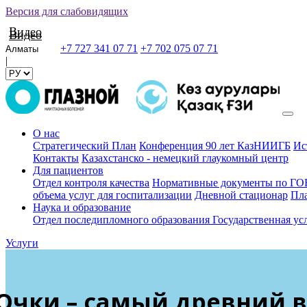
Версия для слабовидящих
Видео
Видео
+7 727 341 07 71
+7 702 075 07 71
|
О нас
Стратегический План
Конференция 90 лет КазНИИГБ
Ис
Контакты
Казахстанско - немецкий глаукомный центр
Для пациентов
Отдел контроля качества
Нормативные документы по 
объема услуг для госпитализации
Дневной стационар
Пла
Наука и образование
Отдел последипломного образования
Государственная ус
Услуги
Очки – самый древний 