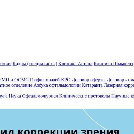
тория
Кадры (специалисты)
Клиника Астана
Клиника Шымкент
ГОБМП и ОСМС
График врачей КРО
Договор оферты
Договор - пл
тное отделение
Азбука офтальмологии
Катаракта
Лазерная корр
луга
Наука
Офтальможурнал
Клинические протоколы
Научные к
вид коррекции зрения