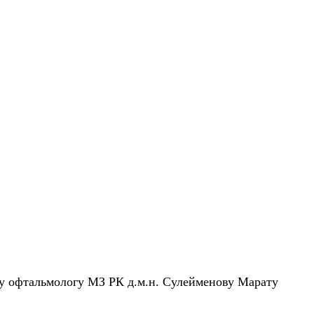
му офтальмологу МЗ РК д.м.н. Сулейменову Марату