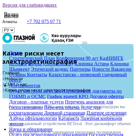
Версия для слабовидящих
Видео
Видео
+7 702 075 07 71
Какие риски несет
О нас
Стратегический План
Конференция 90 лет КазНИИГБ
электроретинография
История
Кадры (специалисты)
Клиника Астана
Клиника
Шымкент
Этический кодекс
Партнеры
Новости
Вакансии
Главная
Отзывы
Контакты
Казахстанско - немецкий глаукомный
Новости
центр
СМИ о нас
Для пациентов
Какие риски несет электроретинография
Отдел контроля качества
Нормативные документы по
ГОБМП и ОСМС
График врачей КРО
Договор оферты
Договор - платные услуги
Перечень анализов для
Риски, связанные с ERG, отсутствуют. Во время процедуры вы
госпитализации
Перечень объема услуг для
госпитализации
Дневной стационар
Платное отделение
можете ощущать небольшой дискомфорт, глядя на мерцающий
Азбука офтальмологии
Катаракта
Лазерная коррекция
зрения
свет, создаваемый устройством RETeval. Этот дискомфорт обычно
Наука и образование
быстро проходит после завершения процедуры тестирования.
Отдел последипломного образования
Государственная