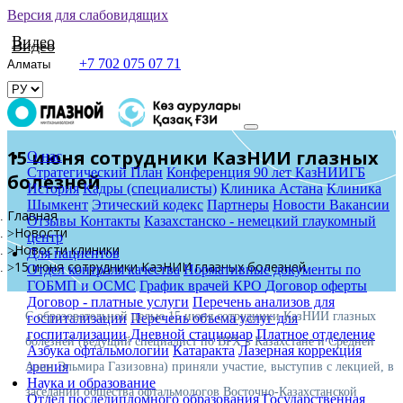
Версия для слабовидящих
Видео
Видео
+7 702 075 07 71
15 июня сотрудники КазНИИ глазных
О нас
Стратегический План
Конференция 90 лет КазНИИГБ
болезней
История
Кадры (специалисты)
Клиника Астана
Клиника
Шымкент
Этический кодекс
Партнеры
Новости
Вакансии
Главная
Отзывы
Контакты
Казахстанско - немецкий глаукомный
Новости
центр
Новости клиники
Для пациентов
15 июня сотрудники КазНИИ глазных болезней
Отдел контроля качества
Нормативные документы по
ГОБМП и ОСМС
График врачей КРО
Договор оферты
Договор - платные услуги
Перечень анализов для
С образовательной целью 15 июня сотрудники КазНИИ глазных
госпитализации
Перечень объема услуг для
госпитализации
Дневной стационар
Платное отделение
болезней (ведущий специалист по ВРХ в Казахстане и Средней
Азбука офтальмологии
Катаракта
Лазерная коррекция
зрения
Азии Эльмира Газизовна) приняли участие, выступив с лекцией, в
Наука и образование
заседании общества офтальмологов Восточно-Казахстанской
Отдел последипломного образования
Государственная