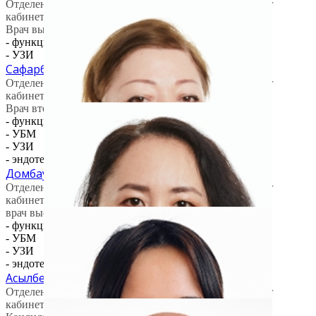
Отделение фунциональной диагностики / офтальмолог
кабинета (УЗИ)
Врач высшей категории
- функциональная диагностика
- УЗИ
Сафарбаева Улбосын Козубаевна
Отделение фунциональной диагностики / офтальмолог
кабинета (УЗИ)
Врач второй категории
- функциональная диагностика
- УБМ
- УЗИ
- эндотелиальный микроскоп ОСТ
Домбаулова Маржан Кусаиновна
Отделение фунциональной диагностики / офтальмолог
кабинета (ЭФИ)
врач высшей категории
- функциональная диагностика
- УБМ
- УЗИ
- эндотелиальный микроскоп ОСТ
Асылбекова Асель Сериковна
Отделение фунциональной диагностики / офтальмолог
кабинета (ОСТ)