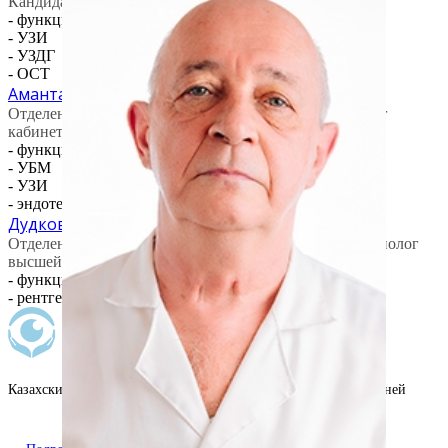
Кандидат медицинских наук, врач высшей категории
- функциональная диагностика
- УЗИ
- УЗДГ
- ОСТ
Амантай Сана Сакеновна
Отделение фунциональной диагностики / офтальмолог
кабинета (УБМ)
- функциональная диагностика
- УБМ
- УЗИ
- эндотелиальный микроскоп ОСТ
Дудков Владимир Алексеевич
Отделение фунциональной диагностики / врач рентгенолог
высшей категории
- функциональная диагностика
- рентгенологические исследования
Казахский научно-исследовательский институт глазных болезней