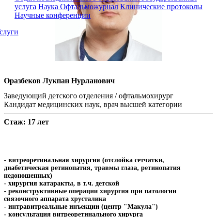
услуга
Наука
Офтальможурнал
Клинические протоколы
Научные конференции
слуги
Оразбеков Лукпан Нурланович
Заведующий детского отделения / офтальмохирург
Кандидат медицинских наук, врач высшей категории
Стаж: 17 лет
- витреоретинальная хирургия (отслойка сетчатки,
диабетическая ретинопатия, травмы глаза, ретинопатия
недоношенных)
- хирургия катаракты, в т.ч. детской
- реконструктивные операции хирургия при патологии
связочного аппарата хрусталика
- интравитреальные инъекции (центр "Макула")
- консультация витреоретинального хирурга