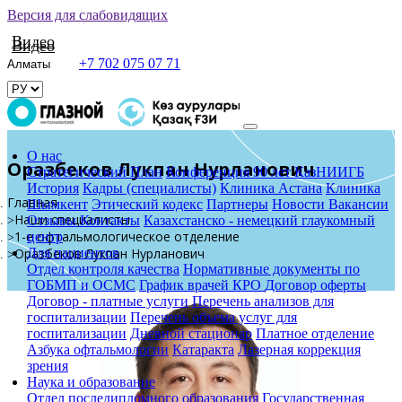
Версия для слабовидящих
Видео
Видео
+7 702 075 07 71
О нас
Оразбеков Лукпан Нурланович
Стратегический План
Конференция 90 лет КазНИИГБ
История
Кадры (специалисты)
Клиника Астана
Клиника
Главная
Шымкент
Этический кодекс
Партнеры
Новости
Вакансии
Наши специалисты
Отзывы
Контакты
Казахстанско - немецкий глаукомный
1-е офтальмологическое отделение
центр
Для пациентов
Оразбеков Лукпан Нурланович
Отдел контроля качества
Нормативные документы по
ГОБМП и ОСМС
График врачей КРО
Договор оферты
Договор - платные услуги
Перечень анализов для
госпитализации
Перечень объема услуг для
госпитализации
Дневной стационар
Платное отделение
Азбука офтальмологии
Катаракта
Лазерная коррекция
зрения
Наука и образование
Отдел последипломного образования
Государственная