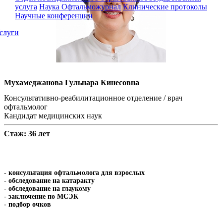
услуга
Наука
Офтальможурнал
Клинические протоколы
Научные конференции
слуги
Мухамеджанова Гульнара Кинесовна
Консультативно-реабилитационное отделение / врач
офтальмолог
Кандидат медицинских наук
Стаж: 36 лет
- консультация офтальмолога для взрослых
- обследование на катаракту
- обследование на глаукому
- заключение по МСЭК
- подбор очков