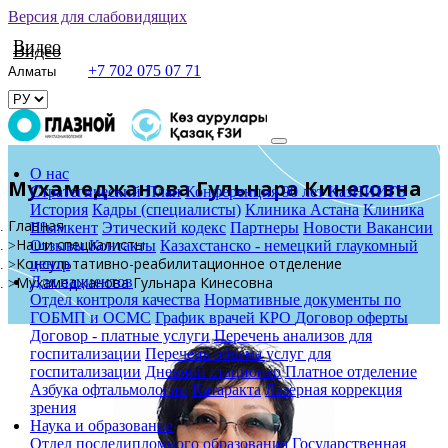
Версия для слабовидящих
Видео
Видео
+7 702 075 07 71
О нас
Мухамеджанова Гульнара Кинесовна
Стратегический План
Конференция 90 лет КазНИИГБ
История
Кадры (специалисты)
Клиника Астана
Клиника
Главная
Шымкент
Этический кодекс
Партнеры
Новости
Вакансии
Наши специалисты
Отзывы
Контакты
Казахстанско - немецкий глаукомный
Консультативно-реабилитационное отделение
центр
Для пациентов
Мухамеджанова Гульнара Кинесовна
Отдел контроля качества
Нормативные документы по
ГОБМП и ОСМС
График врачей КРО
Договор оферты
Договор - платные услуги
Перечень анализов для
госпитализации
Перечень объема услуг для
госпитализации
Дневной стационар
Платное отделение
Азбука офтальмологии
Катаракта
Лазерная коррекция
зрения
Наука и образование
Отдел последипломного образования
Государственная