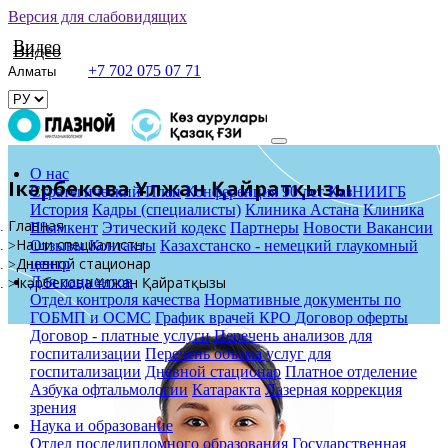
Версия для слабовидящих
Видео
Видео
+7 702 075 07 71
О нас
Іңкәрбекова Ұлжан Қайратқызы
Стратегический План
Конференция 90 лет КазНИИГБ
История
Кадры (специалисты)
Клиника Астана
Клиника
Главная
Шымкент
Этический кодекс
Партнеры
Новости
Вакансии
Наши специалисты
Отзывы
Контакты
Казахстанско - немецкий глаукомный
Дневной стационар
центр
Для пациентов
Іңкәрбекова Ұлжан Қайратқызы
Отдел контроля качества
Нормативные документы по
ГОБМП и ОСМС
График врачей КРО
Договор оферты
Договор - платные услуги
Перечень анализов для
госпитализации
Перечень объема услуг для
госпитализации
Дневной стационар
Платное отделение
Азбука офтальмологии
Катаракта
Лазерная коррекция
зрения
Наука и образование
Отдел последипломного образования
Государственная