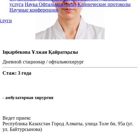
услуга
Наука
Офтальможурнал
Клинические протоколы
Научные конференции
слуги
Іңкәрбекова Ұлжан Қайратқызы
Дневной стационар / офтальмохирург
Стаж: 3 года
- амбулаторная хирургия
Ведет прием:
Республика Казахстан Город Алматы, улица Толе би, 95а (уг.
ул. Байтурсынова)