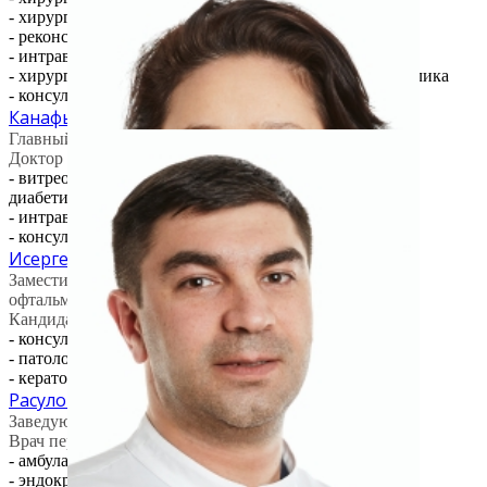
- хирургия глаукомы, в т.ч. детской
- реконструктивные операции
- интравитреальные инъекции (центр "Макула")
- хирургия при патологии связочного аппарата хрусталика
- консультация витреоретинального хирурга
Канафьянова Эльмира Газизовна
Главный врач / офтальмохирург
Доктор медицинских наук, врач высшей категории
- витреоретинальная хирургия (отслойка сетчатки,
диабетическая ретинопатия, травмы глаза)
- интравитреальные инъекции
- консультация витреоретинального хирурга
Исергепова Ботагоз Искаковна
Заместитель медицинского директора по науке / врач
офтальмолог
Кандидат медицинских наук, врач высшей категории
- консультация офтальмолога
- патологии роговицы
- кератопластика
Расулов Идрис Рашидович
Заведующий операционного блока / офтальмохирург
Врач первой категории
- амбулаторная хирургия
- эндокринная офтальмопатия