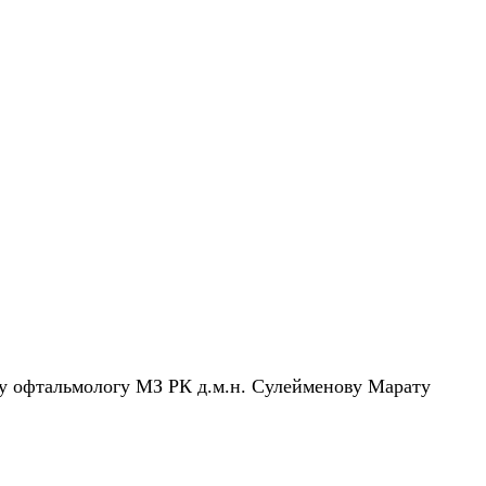
му офтальмологу МЗ РК д.м.н. Сулейменову Марату