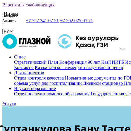
Версия для слабовидящих
Видео
Видео
+7 727 341 07 71
+7 702 075 07 71
|
О нас
Стратегический План
Конференция 90 лет КазНИИГБ
Ис
Контакты
Казахстанско - немецкий глаукомный центр
Для пациентов
Отдел контроля качества
Нормативные документы по 
объема услуг для госпитализации
Дневной стационар
Пла
Наука и образование
Отдел последипломного образования
Государственная ус
Услуги
Султанкулова Бану Таст