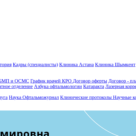
тория
Кадры (специалисты)
Клиника Астана
Клиника Шымкент
ГОБМП и ОСМС
График врачей КРО
Договор оферты
Договор - пл
тное отделение
Азбука офтальмологии
Катаракта
Лазерная корр
луга
Наука
Офтальможурнал
Клинические протоколы
Научные к
емировна