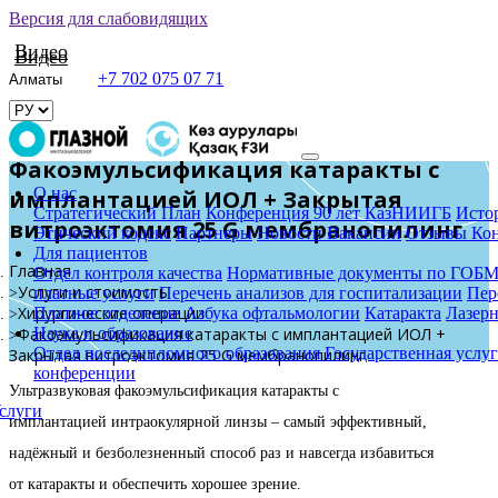
Версия для слабовидящих
Видео
Видео
+7 702 075 07 71
Факоэмульсификация катаракты с
О нас
имплантацией ИОЛ + Закрытая
Стратегический План
Конференция 90 лет КазНИИГБ
Исто
витроэктомия 25 G мембранопилинг
Этический кодекс
Партнеры
Новости
Вакансии
Отзывы
Ко
Для пациентов
Главная
Отдел контроля качества
Нормативные документы по ГОБ
Услуги и стоимость
платные услуги
Перечень анализов для госпитализации
Пер
Хирургические операции
Платное отделение
Азбука офтальмологии
Катаракта
Лазерн
Факоэмульсификация катаракты с имплантацией ИОЛ +
Наука и образование
Отдел последипломного образования
Государственная услуг
Закрытая витроэктомия 25 G мембранопилинг
конференции
Ультразвуковая факоэмульсификация катаракты с
слуги
имплантацией интраокулярной линзы – самый эффективный,
надёжный и безболезненный способ раз и навсегда избавиться
от катаракты и обеспечить хорошее зрение.