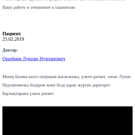
Вашу работу и отношение к пациентам.
Пациент
25.02.2019
Доктор:
Оразбаев Лукпан Нурланович
Менің балама көзге операция жасағанына, үлкен рахмет, алғыс Лупан
Нурлановичка білдірем және бізді қарап журген дәригерге .
Барлықтарына үлкен рахмет.