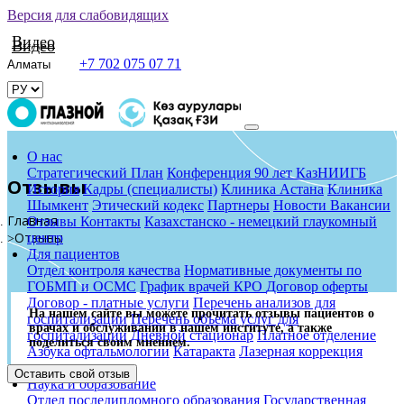
Версия для слабовидящих
Видео
Видео
+7 702 075 07 71
О нас
Стратегический План
Конференция 90 лет КазНИИГБ
Отзывы
История
Кадры (специалисты)
Клиника Астана
Клиника
Шымкент
Этический кодекс
Партнеры
Новости
Вакансии
Главная
Отзывы
Контакты
Казахстанско - немецкий глаукомный
Отзывы
центр
Для пациентов
Отдел контроля качества
Нормативные документы по
ГОБМП и ОСМС
График врачей КРО
Договор оферты
Договор - платные услуги
Перечень анализов для
На нашем сайте вы можете прочитать отзывы пациентов о
госпитализации
Перечень объема услуг для
врачах и обслуживании в нашем институте, а также
госпитализации
Дневной стационар
Платное отделение
поделиться своим мнением.
Азбука офтальмологии
Катаракта
Лазерная коррекция
зрения
Оставить свой отзыв
Наука и образование
Отдел последипломного образования
Государственная